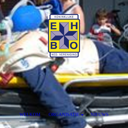
WELKOM
ORGANISATIE
NIEUWS